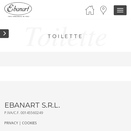
Togg
navi
Toilette
TOILETTE
EBANART S.R.L.
P.IVA/C.F. 00145560249
PRIVACY
|
COOKIES