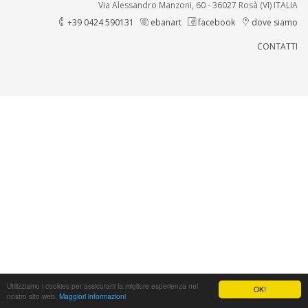
Via Alessandro Manzoni, 60 - 36027 Rosà (VI) ITALIA
+39 0424 590131
ebanart
facebook
dove siamo
CONTATTI
Utilizziamo i cookies per assicurarti la migliore esperienza nel
OK!
nostro sito web.
Maggiori informazioni